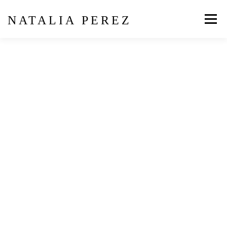
NATALIA PEREZ
Menú
BIO
FORMACIÓN
ARCHIVO
MEDIOS
CONTACTO
Blog